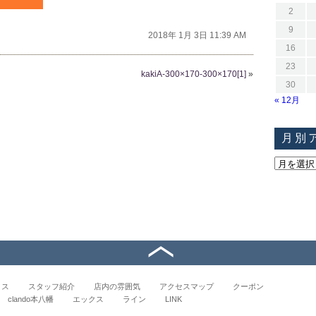
2
9
2018年 1月 3日 11:39 AM
16
23
kakiA-300×170-300×170[1]
»
30
« 12月
月別
イス
スタッフ紹介
店内の雰囲気
アクセスマップ
クーポン
clando本八幡
エックス
ライン
LINK