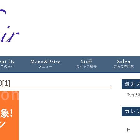
[1]
最近
予約状
カレ
日