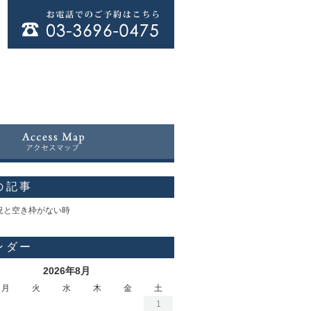
の記事
況と空き枠がない時
ンダー
2026年8月
月
火
水
木
金
土
1