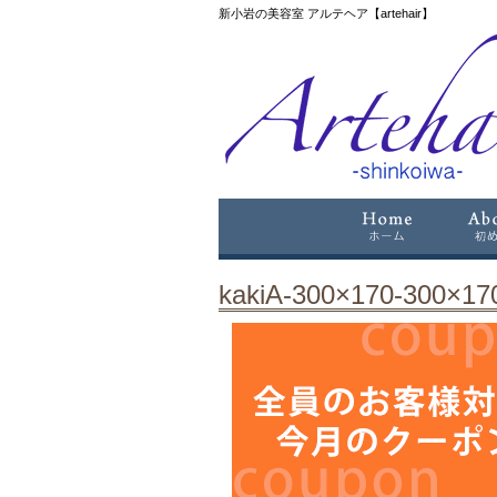
新小岩の美容室 アルテヘア【artehair】
kakiA-300×170-300×170