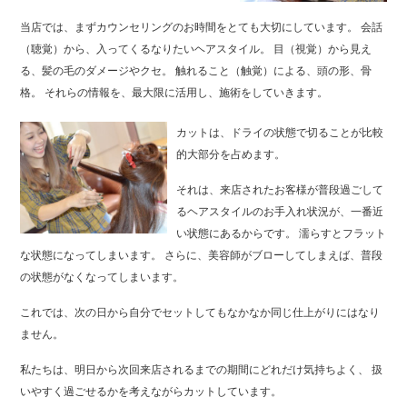
当店では、まずカウンセリングのお時間をとても大切にしています。
会話
（聴覚）から、入ってくるなりたいヘアスタイル。
目（視覚）から見え
る、髪の毛のダメージやクセ。
触れること（触覚）による、頭の形、骨
格。
それらの情報を、最大限に活用し、施術をしていきます。
カットは、ドライの状態で切ることが比較
的大部分を占めます。
それは、来店されたお客様が普段過ごして
るヘアスタイルのお手入れ状況が、一番近
い状態にあるからです。
濡らすとフラット
な状態になってしまいます。
さらに、美容師がブローしてしまえば、普段
の状態がなくなってしまいます。
これでは、次の日から自分でセットしてもなかなか同じ仕上がりにはなり
ません。
私たちは、明日から次回来店されるまでの期間にどれだけ気持ちよく、
扱
いやすく過ごせるかを考えながらカットしています。