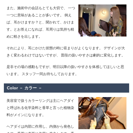
また、施術中の会話もとても大切で、
一つ
一つに意味があることが多いです。
例え
ば、耳かけますか？と、聞かれて、かけま
す。とお答えになれば、耳周りは気持ち軽
めに軽さを出します。
それにより、耳にかけた状態の時に収まりがよくなります。
デザインが大
きく変わるわけではないですが、
普段の扱いやすさは劇的に変化します。
是非その場の感動もですが、明日以降の扱いやすさを体感してほしいと思
います。
スタッフ一同お待ちしております。
Color － カラー －
美容室で扱うカラーリングは主にヘアダイ
と呼ばれる化学染料と香草と言った植物染
料がメインになります。
ヘアダイは内部に作用し、内側から発色し