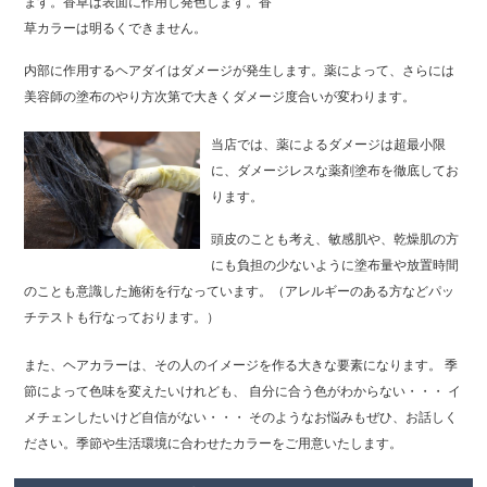
ます。香草は表面に作用し発色します。香
草カラーは明るくできません。
内部に作用するヘアダイはダメージが発生します。薬によって、さらには
美容師の塗布のやり方次第で大きくダメージ度合いが変わります。
当店では、薬によるダメージは超最小限
に、ダメージレスな薬剤塗布を徹底してお
ります。
頭皮のことも考え、敏感肌や、乾燥肌の方
にも負担の少ないように塗布量や放置時間
のことも意識した施術を行なっています。（アレルギーのある方などパッ
チテストも行なっております。）
また、ヘアカラーは、その人のイメージを作る大きな要素になります。
季
節によって色味を変えたいけれども、
自分に合う色がわからない・・・
イ
メチェンしたいけど自信がない・・・
そのようなお悩みもぜひ、お話しく
ださい。季節や生活環境に合わせたカラーをご用意いたします。