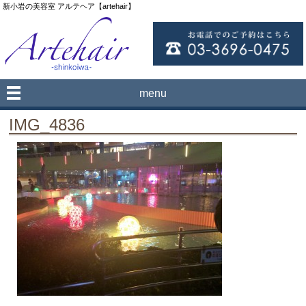
新小岩の美容室 アルテヘア【artehair】
menu
IMG_4836