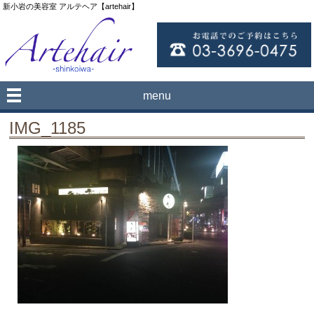
新小岩の美容室 アルテヘア【artehair】
menu
IMG_1185