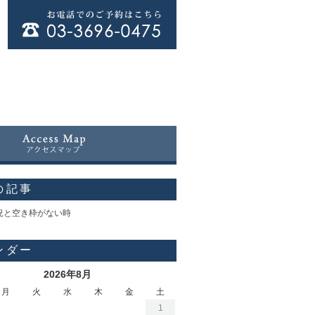
の記事
況と空き枠がない時
ンダー
2026年8月
月
火
水
木
金
土
1