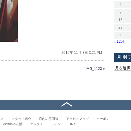
2
9
16
23
30
« 12月
2015年 11月 8日 3:21 PM
月別
IMG_1123
»
イス
スタッフ紹介
店内の雰囲気
アクセスマップ
クーポン
clando本八幡
エックス
ライン
LINK