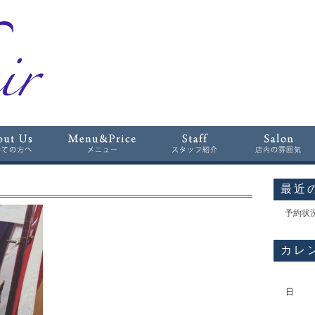
最近
予約状
カレ
日