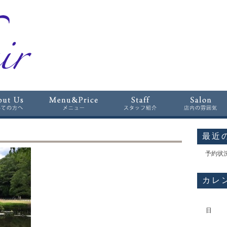
最近
予約状
カレ
日