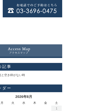
の記事
況と空き枠がない時
ンダー
2026年8月
月
火
水
木
金
土
1