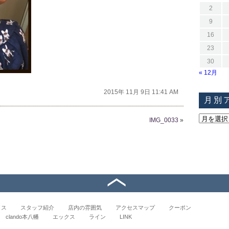
2
9
16
23
30
« 12月
2015年 11月 9日 11:41 AM
月別
IMG_0033
»
イス
スタッフ紹介
店内の雰囲気
アクセスマップ
クーポン
clando本八幡
エックス
ライン
LINK