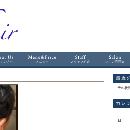
最近
予約状
カレ
日