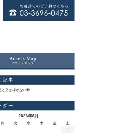
の記事
況と空き枠がない時
ンダー
2026年8月
月
火
水
木
金
土
1