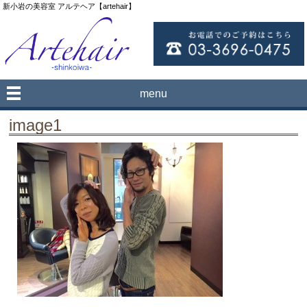
新小岩の美容室 アルテヘア【artehair】
menu
image1