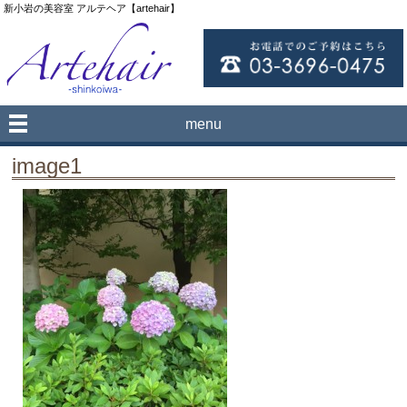
新小岩の美容室 アルテヘア【artehair】
menu
image1