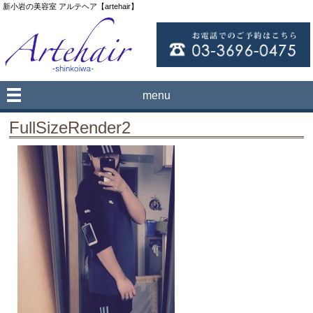
新小岩の美容室 アルテヘア【artehair】
menu
FullSizeRender2