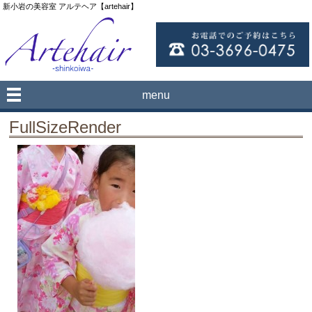
新小岩の美容室 アルテヘア【artehair】
menu
FullSizeRender