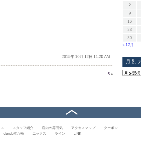
2
9
16
23
30
« 12月
2015年 10月 12日 11:20 AM
月別
5
»
イス
スタッフ紹介
店内の雰囲気
アクセスマップ
クーポン
clando本八幡
エックス
ライン
LINK