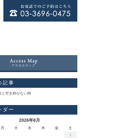
の記事
況と空き枠がない時
ンダー
2026年8月
月
火
水
木
金
土
1