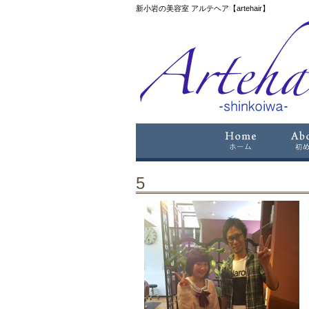
新小岩の美容室 アルテヘア【artehair】
5