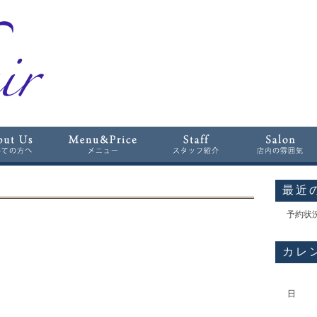
最近
予約状
カレ
日