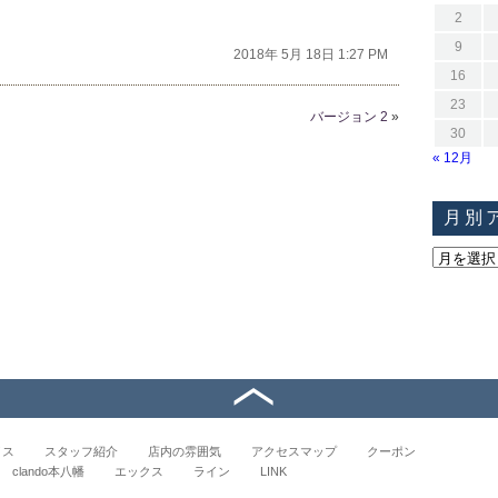
2
9
2018年 5月 18日 1:27 PM
16
23
バージョン 2
»
30
« 12月
月別
イス
スタッフ紹介
店内の雰囲気
アクセスマップ
クーポン
clando本八幡
エックス
ライン
LINK