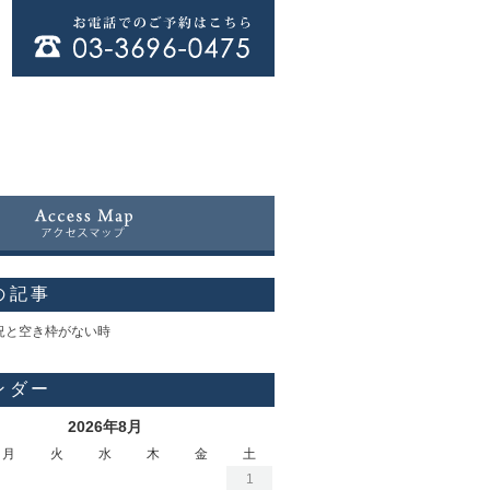
の記事
況と空き枠がない時
ンダー
2026年8月
月
火
水
木
金
土
1