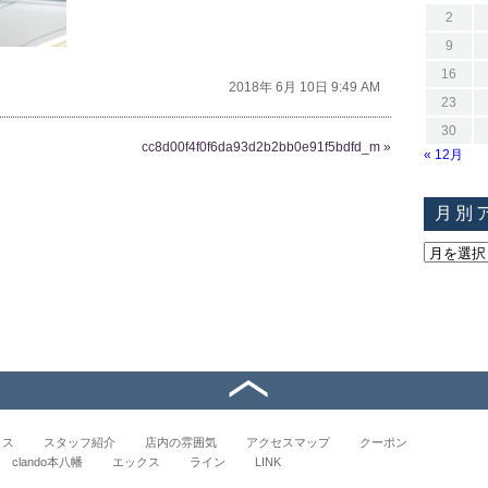
2
9
16
2018年 6月 10日 9:49 AM
23
30
cc8d00f4f0f6da93d2b2bb0e91f5bdfd_m
»
« 12月
月別
イス
スタッフ紹介
店内の雰囲気
アクセスマップ
クーポン
clando本八幡
エックス
ライン
LINK