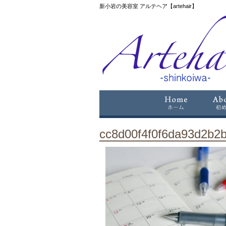
新小岩の美容室 アルテヘア【artehair】
cc8d00f4f0f6da93d2b2