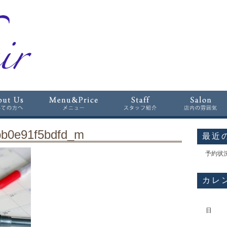
bb0e91f5bdfd_m
最近
予約状
カレ
日