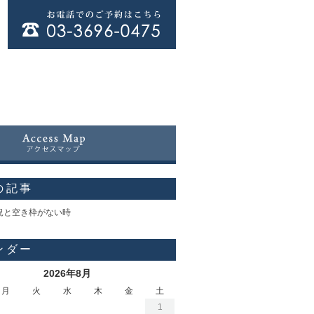
の記事
況と空き枠がない時
ンダー
2026年8月
月
火
水
木
金
土
1